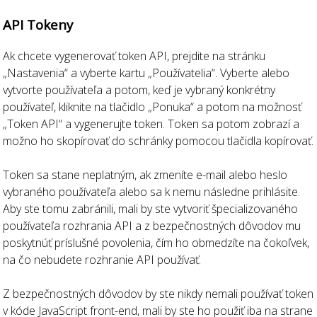
API Tokeny
Ak chcete vygenerovať token API, prejdite na stránku
„Nastavenia“ a vyberte kartu „Používatelia“. Vyberte alebo
vytvorte používateľa a potom, keď je vybraný konkrétny
používateľ, kliknite na tlačidlo „Ponuka“ a potom na možnosť
„Token API“ a vygenerujte token. Token sa potom zobrazí a
možno ho skopírovať do schránky pomocou tlačidla kopírovať.
Token sa stane neplatným, ak zmeníte e-mail alebo heslo
vybraného používateľa alebo sa k nemu následne prihlásite.
Aby ste tomu zabránili, mali by ste vytvoriť špecializovaného
používateľa rozhrania API a z bezpečnostných dôvodov mu
poskytnúť príslušné povolenia, čím ho obmedzíte na čokoľvek,
na čo nebudete rozhranie API používať.
Z bezpečnostných dôvodov by ste nikdy nemali používať token
v kóde JavaScript front-end, mali by ste ho použiť iba na strane