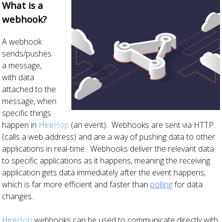
What is a
webhook?
A webhook
sends/pushes
a message,
with data
attached to the
message, when
specific things
happen in
Hire
Hop
(an event). Webhooks are sent via HTTP
(calls a web address) and are a way of pushing data to other
applications in real-time. Webhooks deliver the relevant data
to specific applications as it happens, meaning the receiving
application gets data immediately after the event happens,
which is far more efficient and faster than
polling
for data
changes..
Hire
Hop
webhooks can be used to communicate directly with