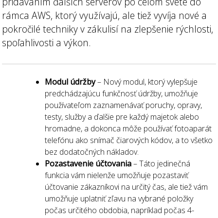
pridávaním ďalších serverov po celom svete do
rámca AWS, ktorý využívajú, ale tiež vyvíja nové a
pokročilé techniky v zákulisí na zlepšenie rýchlosti,
spoľahlivosti a výkon.
Modul údržby
– Nový modul, ktorý vylepšuje
predchádzajúcu funkčnosť údržby, umožňuje
používateľom zaznamenávať poruchy, opravy,
testy, služby a ďalšie pre každý majetok alebo
hromadne, a dokonca môže používať fotoaparát
telefónu ako snímač čiarových kódov, a to všetko
bez dodatočných nákladov.
Pozastavenie účtovania
– Táto jedinečná
funkcia vám nielenže umožňuje pozastaviť
účtovanie zákazníkovi na určitý čas, ale tiež vám
umožňuje uplatniť zľavu na vybrané položky
počas určitého obdobia, napríklad počas 4-