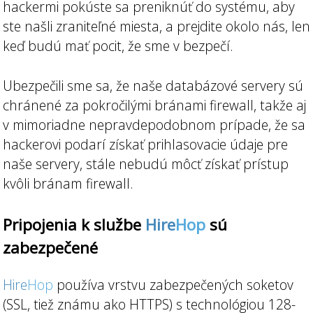
hackermi pokúste sa preniknúť do systému, aby
ste našli zraniteľné miesta, a prejdite okolo nás, len
keď budú mať pocit, že sme v bezpečí.
Ubezpečili sme sa, že naše databázové servery sú
chránené za pokročilými bránami firewall, takže aj
v mimoriadne nepravdepodobnom prípade, že sa
hackerovi podarí získať prihlasovacie údaje pre
naše servery, stále nebudú môcť získať prístup
kvôli bránam firewall.
Pripojenia k službe
Hire
Hop
sú
zabezpečené
Hire
Hop
používa vrstvu zabezpečených soketov
(SSL, tiež známu ako HTTPS) s technológiou 128-