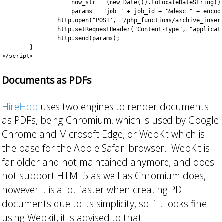
		    now_str = (new Date()).toLocaleDateString(),

		    params = "job=" + job_id + "&desc=" + encodeURIComponent("Quote sent - " + now_str);

		http.open("POST", "/php_functions/archive_insert.php");

		http.setRequestHeader("Content-type", "application/x-www-form-urlencoded");

		http.send(params);

	}

Documents as PDFs
Hire
Hop
uses two engines to render documents
as PDFs, being Chromium, which is used by Google
Chrome and Microsoft Edge, or WebKit which is
the base for the Apple Safari browser. WebKit is
far older and not maintained anymore, and does
not support HTML5 as well as Chromium does,
however it is a lot faster when creating PDF
documents due to its simplicity, so if it looks fine
using Webkit, it is advised to that.