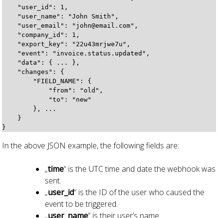
    "user_id": 1,

    "user_name": "John Smith",

    "user_email": "john@email.com",

    "company_id": 1,

    "export_key": "22u43mrjwe7u",

    "event": "invoice.status.updated",

    "data": { ... },

    "changes": {

        "FIELD_NAME": {

            "from": "old",

            "to": "new"

        }, ...

    }

In the above JSON example, the following fields are:
„
time
“ is the UTC time and date the webhook was
sent.
„
user_id
“ is the ID of the user who caused the
event to be triggered.
„
user_name
“ is their user’s name.