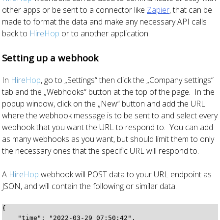
other apps or be sent to a connector like
Zapier
, that can be
made to format the data and make any necessary API calls
back to
Hire
Hop
or to another application.
Setting up a webhook
In
Hire
Hop
, go to „Settings“ then click the „Company settings“
tab and the „Webhooks“ button at the top of the page. In the
popup window, click on the „New“ button and add the URL
where the webhook message is to be sent to and select every
webhook that you want the URL to respond to. You can add
as many webhooks as you want, but should limit them to only
the necessary ones that the specific URL will respond to.
A
Hire
Hop
webhook will POST data to your URL endpoint as
JSON, and will contain the following or similar data.
{

    "time": "2022-03-29 07:50:42",
