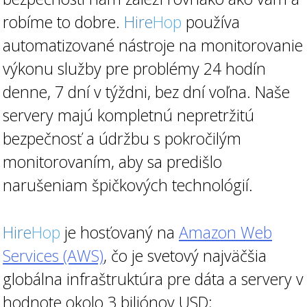
robíme to dobre.
Hire
Hop
používa
automatizované nástroje na monitorovanie
výkonu služby pre problémy 24 hodín
denne, 7 dní v týždni, bez dní voľna. Naše
servery majú kompletnú nepretržitú
bezpečnosť a údržbu s pokročilým
monitorovaním, aby sa predišlo
narušeniam špičkových technológií.
Hire
Hop
je hosťovaný na
Amazon Web
Services (AWS)
, čo je svetový najväčšia
globálna infraštruktúra pre dáta a servery v
hodnote okolo 3 biliónov USD;