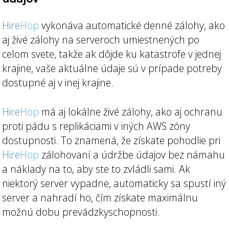
Hire
Hop
vykonáva automatické denné zálohy, ako
aj živé zálohy na serveroch umiestnených po
celom svete, takže ak dôjde ku katastrofe v jednej
krajine, vaše aktuálne údaje sú v prípade potreby
dostupné aj v inej krajine.
Hire
Hop
má aj lokálne živé zálohy, ako aj ochranu
proti pádu s replikáciami v iných AWS zóny
dostupnosti. To znamená, že získate pohodlie pri
Hire
Hop
zálohovaní a údržbe údajov bez námahu
a náklady na to, aby ste to zvládli sami. Ak
niektorý server vypadne, automaticky sa spustí iný
server a nahradí ho, čím získate maximálnu
možnú dobu prevádzkyschopnosti.