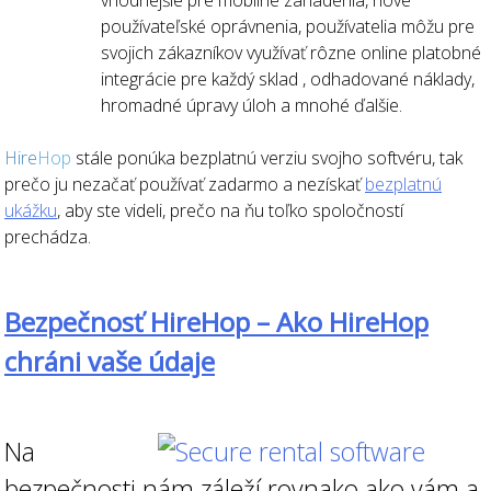
vhodnejšie pre mobilné zariadenia, nové
používateľské oprávnenia, používatelia môžu pre
svojich zákazníkov využívať rôzne online platobné
integrácie pre každý sklad , odhadované náklady,
hromadné úpravy úloh a mnohé ďalšie.
Hire
Hop
stále ponúka bezplatnú verziu svojho softvéru, tak
prečo ju nezačať používať zadarmo a nezískať
bezplatnú
ukážku
, aby ste videli, prečo na ňu toľko spoločností
prechádza.
Bezpečnosť HireHop – Ako HireHop
chráni vaše údaje
Na
bezpečnosti nám záleží rovnako ako vám a