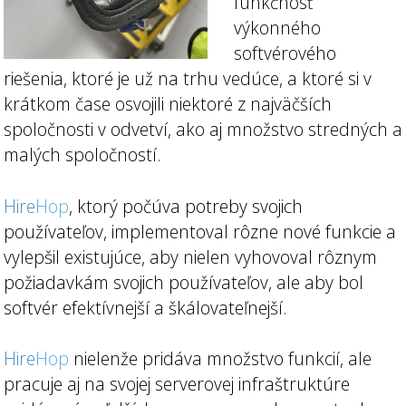
funkčnosť
výkonného
softvérového
riešenia, ktoré je už na trhu vedúce, a ktoré si v
krátkom čase osvojili niektoré z najväčších
spoločnosti v odvetví, ako aj množstvo stredných a
malých spoločností.
Hire
Hop
, ktorý počúva potreby svojich
používateľov, implementoval rôzne nové funkcie a
vylepšil existujúce, aby nielen vyhovoval rôznym
požiadavkám svojich používateľov, ale aby bol
softvér efektívnejší a škálovateľnejší.
Hire
Hop
nielenže pridáva množstvo funkcií, ale
pracuje aj na svojej serverovej infraštruktúre