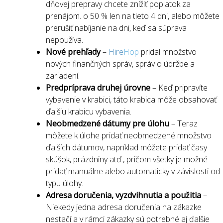
dňovej prepravy chcete znížiť poplatok za
prenájom. o 50 % len na tieto 4 dni, alebo môžete
prerušiť nabíjanie na dni, keď sa súprava
nepoužíva.
Nové prehľady
–
Hire
Hop
pridal množstvo
nových finančných správ, správ o údržbe a
zariadení.
Predpríprava druhej úrovne
– Keď pripravíte
vybavenie v krabici, táto krabica môže obsahovať
ďalšiu krabicu vybavenia.
Neobmedzené dátumy pre úlohu
– Teraz
môžete k úlohe pridať neobmedzené množstvo
ďalších dátumov, napríklad môžete pridať časy
skúšok, prázdniny atď., pričom všetky je možné
pridať manuálne alebo automaticky v závislosti od
typu úlohy.
Adresa doručenia, vyzdvihnutia a použitia
–
Niekedy jedna adresa doručenia na zákazke
nestačí a v rámci zákazky sú potrebné aj ďalšie