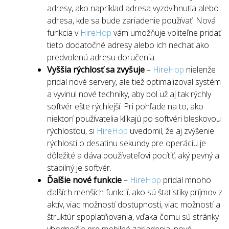
adresy, ako napríklad adresa vyzdvihnutia alebo
adresa, kde sa bude zariadenie používať. Nová
funkcia v
Hire
Hop
vám umožňuje voliteľne pridať
tieto dodatočné adresy alebo ich nechať ako
predvolenú adresu doručenia.
Vyššia rýchlosť sa zvyšuje
–
Hire
Hop
nielenže
pridal nové servery, ale tiež optimalizoval systém
a vyvinul nové techniky, aby bol už aj tak rýchly
softvér ešte rýchlejší. Pri pohľade na to, ako
niektorí používatelia klikajú po softvéri bleskovou
rýchlosťou, si
Hire
Hop
uvedomil, že aj zvýšenie
rýchlosti o desatinu sekundy pre operáciu je
dôležité a dáva používateľovi pocítiť, aký pevný a
stabilný je softvér.
Ďalšie nové funkcie
–
Hire
Hop
pridal mnoho
ďalších menších funkcií, ako sú štatistiky príjmov z
aktív, viac možností dostupnosti, viac možností a
štruktúr spoplatňovania, vďaka čomu sú stránky