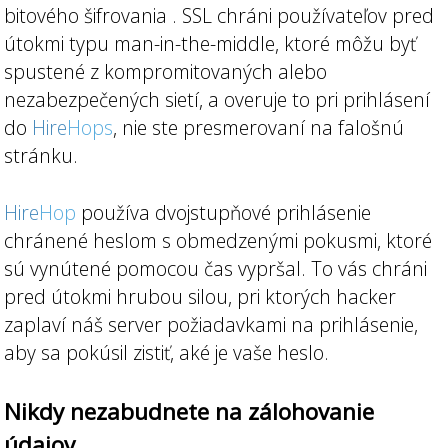
bitového šifrovania . SSL chráni používateľov pred
útokmi typu man-in-the-middle, ktoré môžu byť
spustené z kompromitovaných alebo
nezabezpečených sietí, a overuje to pri prihlásení
do
Hire
Hops
, nie ste presmerovaní na falošnú
stránku.
Hire
Hop
používa dvojstupňové prihlásenie
chránené heslom s obmedzenými pokusmi, ktoré
sú vynútené pomocou čas vypršal. To vás chráni
pred útokmi hrubou silou, pri ktorých hacker
zaplaví náš server požiadavkami na prihlásenie,
aby sa pokúsil zistiť, aké je vaše heslo.
Nikdy nezabudnete na zálohovanie
údajov