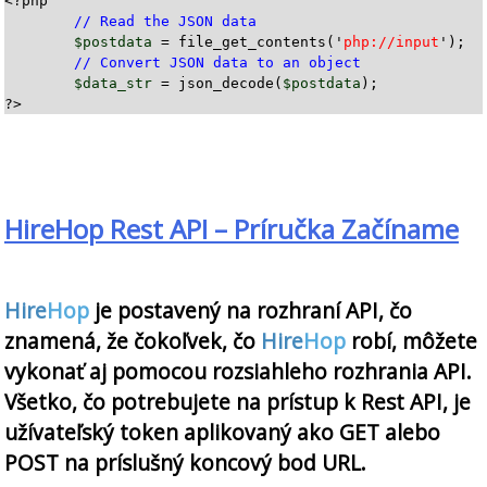
<?php

// Read the JSON data
$postdata
 = file_get_contents('
php://input
');

// Convert JSON data to an object
$data_str
 = json_decode(
$postdata
);

HireHop Rest API – Príručka Začíname
Hire
Hop
je postavený na rozhraní API, čo
znamená, že čokoľvek, čo
Hire
Hop
robí, môžete
vykonať aj pomocou rozsiahleho rozhrania API.
Všetko, čo potrebujete na prístup k Rest API, je
užívateľský token aplikovaný ako GET alebo
POST na príslušný koncový bod URL.