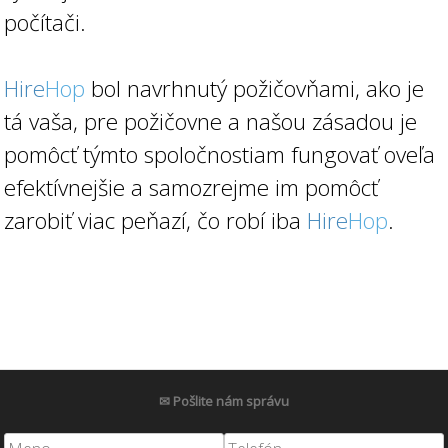
počítači.
Hire
Hop
bol navrhnutý požičovňami, ako je
tá vaša, pre požičovne a našou zásadou je
pomôcť týmto spoločnostiam fungovať oveľa
efektívnejšie a samozrejme im pomôcť
zarobiť viac peňazí, čo robí iba
Hire
Hop
.
✉ Pošlite nám správu