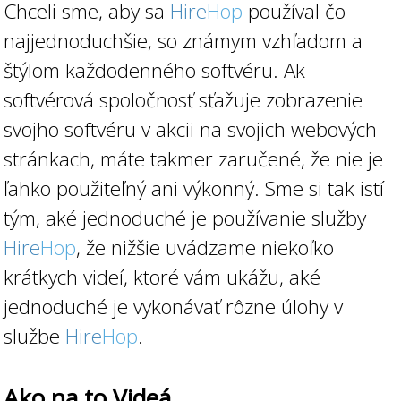
Chceli sme, aby sa
Hire
Hop
používal čo
najjednoduchšie, so známym vzhľadom a
štýlom každodenného softvéru. Ak
softvérová spoločnosť sťažuje zobrazenie
svojho softvéru v akcii na svojich webových
stránkach, máte takmer zaručené, že nie je
ľahko použiteľný ani výkonný. Sme si tak istí
tým, aké jednoduché je používanie služby
Hire
Hop
, že nižšie uvádzame niekoľko
krátkych videí, ktoré vám ukážu, aké
jednoduché je vykonávať rôzne úlohy v
službe
Hire
Hop
.
Ako na to Videá