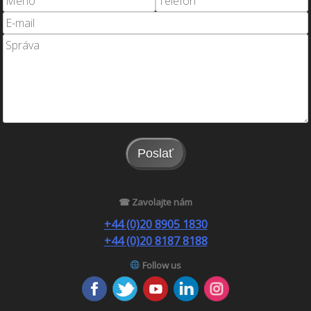
Poslať
☎ Zavolajte nám
+44 (0)20 8905 1830
+44 (0)20 8187 8188
Follow us