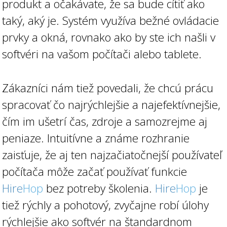
produkt a očakávate, že sa bude cítiť ako
taký, aký je. Systém využíva bežné ovládacie
prvky a okná, rovnako ako by ste ich našli v
softvéri na vašom počítači alebo tablete.
Zákazníci nám tiež povedali, že chcú prácu
spracovať čo najrýchlejšie a najefektívnejšie,
čím im ušetrí čas, zdroje a samozrejme aj
peniaze. Intuitívne a známe rozhranie
zaisťuje, že aj ten najzačiatočnejší používateľ
počítača môže začať používať funkcie
Hire
Hop
bez potreby školenia.
Hire
Hop
je
tiež rýchly a pohotový, zvyčajne robí úlohy
rýchlejšie ako softvér na štandardnom